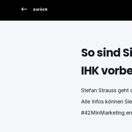
zurück
So sind S
IHK vorbe
Stefan Strauss geht 
Alle Infos können S
#42MinMarketing en