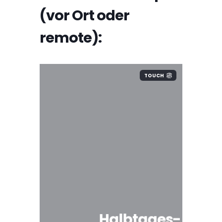
(vor Ort oder
remote):
TOUCH
Halbtages-