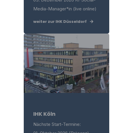
Media-Manager*in (live online)
weiter zur IHK Düsseldorf
Termine
IHK Köln
Nächste Start-Termine: