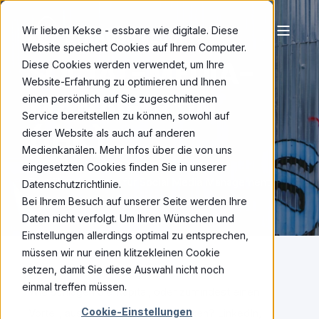
Wir lieben Kekse - essbare wie digitale. Diese
Website speichert Cookies auf Ihrem Computer.
SOCIAL-MEDIA-
Diese Cookies werden verwendet, um Ihre
Website-Erfahrung zu optimieren und Ihnen
MANAGER*IN
einen persönlich auf Sie zugeschnittenen
Service bereitstellen zu können, sowohl auf
(IHK)
dieser Website als auch auf anderen
Medienkanälen. Mehr Infos über die von uns
eingesetzten Cookies finden Sie in unserer
Zertifikatslehrgang für Social Media Management
Datenschutzrichtlinie.
Bei Ihrem Besuch auf unserer Seite werden Ihre
Daten nicht verfolgt. Um Ihren Wünschen und
Einstellungen allerdings optimal zu entsprechen,
müssen wir nur einen klitzekleinen Cookie
setzen, damit Sie diese Auswahl nicht noch
einmal treffen müssen.
Wie schlagen Sie Kapital, oder zumindest einen
Cookie-Einstellungen
Vorteil, aus den sozialen Netzwerken?
LinkedIn,